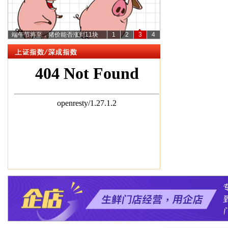
端午节将至，猪价能否涨到11块
1
2
3
4