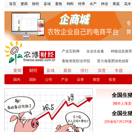
首页
要闻
财经
县域
畜牧
饲料
特养
水产
种业
果蔬
花木
产业互联网
永业生命素
种植信息推荐
畜牧兽医职业学院
雷力海藻肥绿色创富
要闻
财经
县域
最新
排行
深度
专题
国内
国际
公司
产业
证券
期货
投资
全国生猪
[猪价上涨是
全国生猪
[28省份7月CPI涨