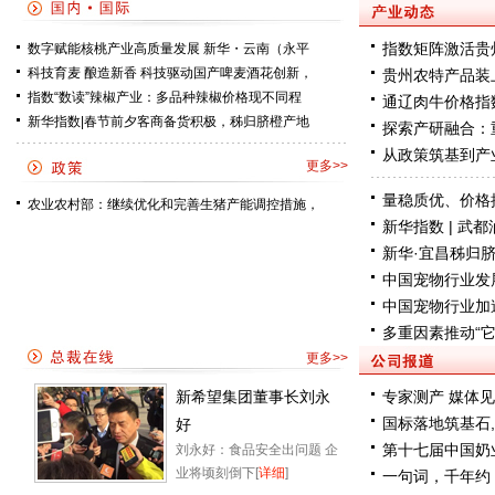
指数矩阵激活贵
数字赋能核桃产业高质量发展 新华・云南（永平
科技育麦 酿造新香 科技驱动国产啤麦酒花创新，
贵州农特产品装上
指数“数读”辣椒产业：多品种辣椒价格现不同程
通辽肉牛价格指
新华指数|春节前夕客商备货积极，秭归脐橙产地
探索产研融合：
从政策筑基到产
更多>>
量稳质优、价格
农业农村部：继续优化和完善生猪产能调控措施，
新华指数 | 武
新华·宜昌秭归脐
中国宠物行业发
中国宠物行业加
多重因素推动“
更多>>
新希望集团董事长刘永
专家测产 媒体
国标落地筑基石
好
第十七届中国奶
刘永好：食品安全出问题 企
业将顷刻倒下[
详细
]
一句词，千年约 