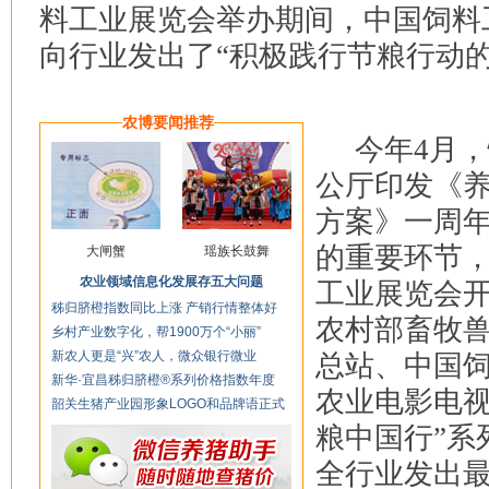
料工业展览会举办期间，中国饲料
向行业发出了“积极践行节粮行动的
农博要闻推荐
今年4月
公厅印发《
方案》一周
的重要环节，
大闸蟹
瑶族长鼓舞
农业领域信息化发展存五大问题
工业展览会
秭归脐橙指数同比上涨 产销行情整体好
农村部畜牧
乡村产业数字化，帮1900万个“小丽”
新农人更是“兴”农人，微众银行微业
总站、中国
新华·宜昌秭归脐橙®系列价格指数年度
农业电影电视
韶关生猪产业园形象LOGO和品牌语正式
粮中国行”系
全行业发出