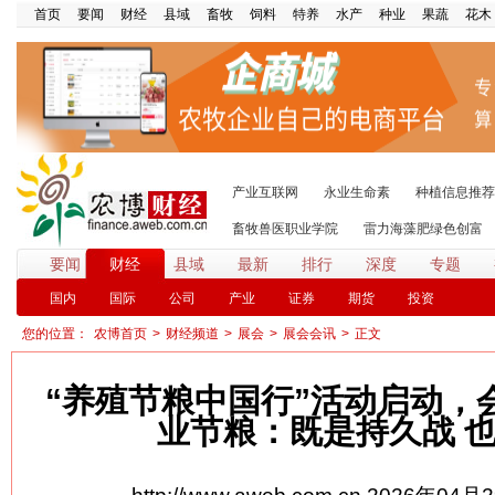
首页
要闻
财经
县域
畜牧
饲料
特养
水产
种业
果蔬
花木
产业互联网
永业生命素
种植信息推荐
畜牧兽医职业学院
雷力海藻肥绿色创富
要闻
财经
县域
最新
排行
深度
专题
国内
国际
公司
产业
证券
期货
投资
您的位置：
农博首页
>
财经频道
>
展会
>
展会会讯
>
正文
“养殖节粮中国行”活动启动，
业节粮：既是持久战 