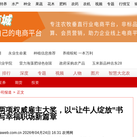
特养
水产
种业
果蔬
花木
肥料
农药
农机
视频
专题
行情宝
网
永业生命素
种植信息推荐
养殖蜈蚣 一本万利
职业学院
雷力海藻肥绿色创富
政府采购农产品
玉米新品种吉东28
排行
深度
专题
视频
人物
图片
智慧大北农
证券
期货
投资
公司报道
>
正文
两项权威雇主大奖，以“让牛人绽放”书
写幸福职场新篇章
w.aweb.com.cn
2026年04月24日 16:31
农博网