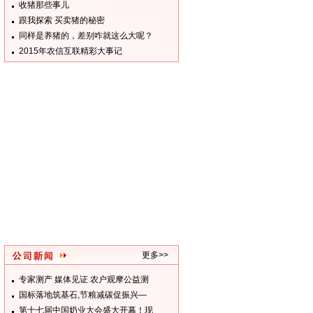
收猪那些事儿
跟我探索 买卖猪的秘密
同样是养猪的，差别咋就这么大呢？
2015年农信互联精彩大事记
更多>>
专家测产 媒体见证 农户观摩公益测
国标落地筑基石,节粮减碳促振兴—
第十七届中国奶业大会盛大开幕！现