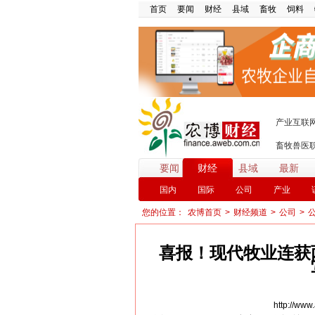
首页
要闻
财经
县域
畜牧
饲料
产业互联
畜牧兽医
要闻
财经
县域
最新
国内
国际
公司
产业
您的位置：
农博首页
>
财经频道
>
公司
>
喜报！现代牧业连获
http://ww