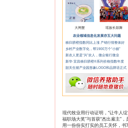
大闸蟹
瑶族长鼓舞
农业领域信息化发展存五大问题
秭归脐橙指数同比上涨 产销行情整体好
乡村产业数字化，帮1900万个“小丽”
新农人更是“兴”农人，微众银行微业
新华·宜昌秭归脐橙®系列价格指数年度
韶关生猪产业园形象LOGO和品牌语正式
现代牧业用行动证明，“让牛人绽
福职场大奖”与首获“杰出雇主”
用一份份实打实的员工关怀，书