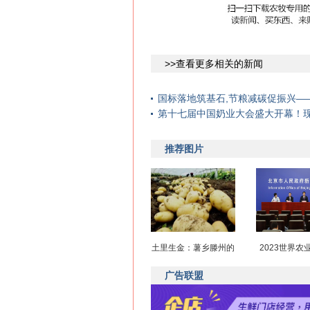
>>查看更多相关的新闻
国标落地筑基石,节粮减碳促振兴—
第十七届中国奶业大会盛大开幕！现
推荐图片
土里生金：薯乡滕州的
2023世界农
广告联盟