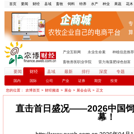
首页
要闻
财经
县域
畜牧
饲料
特养
水产
种业
果蔬
花木
产业互联网
永业生命素
种植信息推荐
畜牧兽医职业学院
雷力海藻肥绿色创富
要闻
财经
县域
最新
排行
深度
专题
国内
国际
公司
产业
证券
期货
投资
您的位置：
农博首页
>
财经频道
>
展会
>
展会会讯
>
正文
直击首日盛况——2026中国
幕！