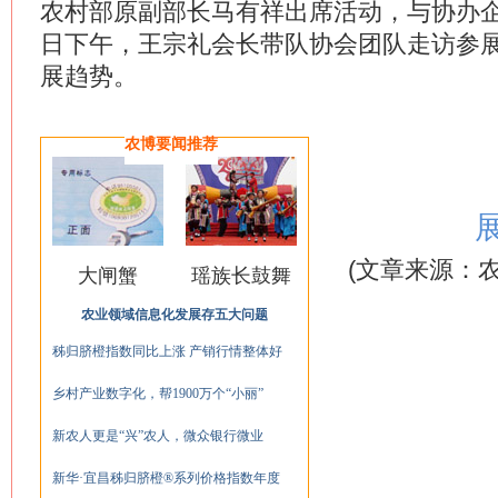
农村部原副部长马有祥出席活动，与协办企业
日下午，王宗礼会长带队协会团队走访参
展趋势。
农博要闻推荐
(文章来源：农
大闸蟹
瑶族长鼓舞
农业领域信息化发展存五大问题
秭归脐橙指数同比上涨 产销行情整体好
乡村产业数字化，帮1900万个“小丽”
新农人更是“兴”农人，微众银行微业
新华·宜昌秭归脐橙®系列价格指数年度