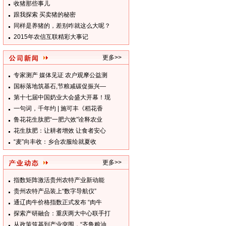
收猪那些事儿
跟我探索 买卖猪的秘密
同样是养猪的，差别咋就这么大呢？
2015年农信互联精彩大事记
更多>>
专家测产 媒体见证 农户观摩公益测
国标落地筑基石,节粮减碳促振兴—
第十七届中国奶业大会盛大开幕！现
一句词，千年约 | 施可丰《稻花香
鲁花花生肽肥“一肥六效”诠释农业
花生肽肥：让耕者增效 让食者安心
“麦”向丰收：乡合农服绘就夏收
更多>>
指数矩阵激活贵州农特产业新动能
贵州农特产品装上“数字导航仪”
通辽肉牛价格指数正式发布 “肉牛
探索产研融合：重庆两大中心联手打
从政策筑基到产业突围，“齐鲁粮油