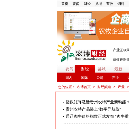
首页
要闻
财经
县域
畜牧
饲料
产业互联
畜牧兽医
要闻
财经
县域
最新
国内
国际
公司
产业
您的位置：
农博首页
>
财经频道
>
产业
指数矩阵激活贵州农特产业新动能 
贵州农特产品装上“数字导航仪”
通辽肉牛价格指数正式发布 “肉牛重