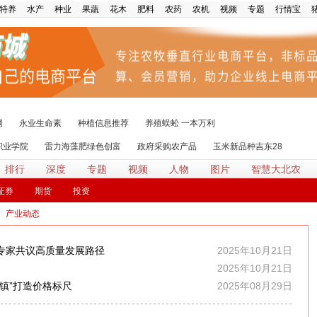
特养
水产
种业
果蔬
花木
肥料
农药
农机
视频
专题
行情宝
网
永业生命素
种植信息推荐
养殖蜈蚣 一本万利
职业学院
雷力海藻肥绿色创富
政府采购农产品
玉米新品种吉东28
排行
深度
专题
视频
人物
图片
智慧大北农
证券
期货
投资
>
产业动态
专家共议高质量发展路径
2025年10月21日
2025年10月21日
镇”打造价格标尺
2025年08月29日